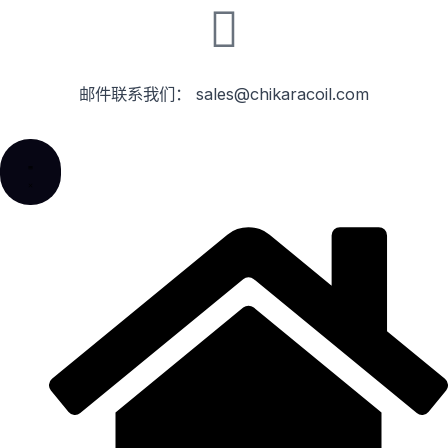
k
e
n
r
邮件联系我们： sales@chikaracoil.com
Close
Open
Close
Close
Close
Close
Open
Open
Open
Open
新
新
产
产
资
关
产
产
资
关
闻
闻
品
品
源
于
品
品
源
于
中
中
中
应
中
我
中
应
中
我
心
心
心
用
心
们
心
用
心
们