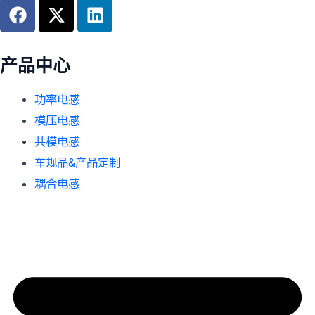
F
X
L
a
-
i
c
t
n
e
w
k
产品中心
b
i
e
o
t
d
功率电感
o
t
i
模压电感
k
e
n
共模电感
r
车规品&产品定制
耦合电感