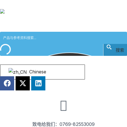
跳
至
内
容
搜索
Chinese
F
X
L
a
-
i
c
t
n
e
w
k
b
i
e
o
t
d
o
t
i
致电给我们：0769-82553009