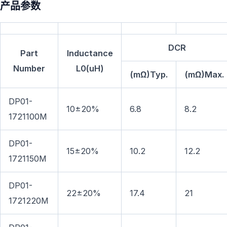
产品参数
DCR
Part
Inductance
Number
L0(uH)
(mΩ)Typ.
(mΩ)Max.
DP01-
10±20%
6.8
8.2
1721100M
DP01-
15±20%
10.2
12.2
1721150M
DP01-
22±20%
17.4
21
1721220M