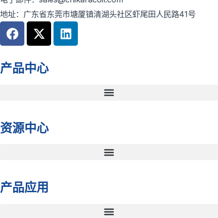
地址：广东省东莞市塘厦镇清湖头社区虾尾田人民路41号
F
X
L
a
-
i
c
t
n
e
w
k
产品中心
b
i
e
o
t
d
o
t
i
k
e
n
r
资源中心
产品应用