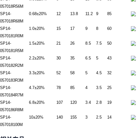
057018R56M
SP14-
0.68±20%
12
13.8
11.2
9
85
057018R68M
SP14-
1.0±20%
15
17
9
8
60
0570181R0M
SP14-
1.5±20%
21
26
8.5
7.5
50
0570181R5M
SP14-
2.2±20%
30
35
6.5
5
43
0570182R2M
SP14-
3.3±20%
52
58
5
4.5
32
0570183R3M
SP14-
4.7±20%
78
85
4
3.5
25
0570184R7M
SP14-
6.8±20%
107
120
3.4
2.8
19
0570186R8M
SP14-
10±20%
140
155
3
2.5
14
057018100M