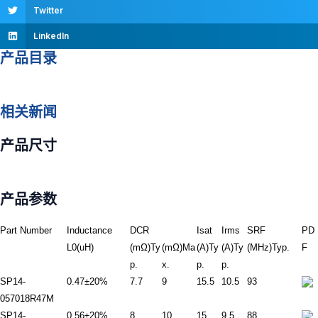
Twitter
LinkedIn
产品目录
相关新闻
产品尺寸
产品参数
Part Number
Inductance
DCR
Isat
Irms
SRF
PD
L0(uH)
(mΩ)Ty
(mΩ)Ma
(A)Ty
(A)Ty
(MHz)Typ.
F
p.
x.
p.
p.
SP14-
0.47±20%
7.7
9
15.5
10.5
93
057018R47M
SP14-
0.56±20%
8
10
15
9.5
88