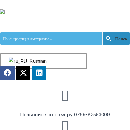
跳
至
内
容
Поиск
Russian
F
X
L
a
-
i
c
t
n
e
w
k
b
i
e
o
t
d
o
t
i
Позвоните по номеру 0769-82553009
k
e
n
r