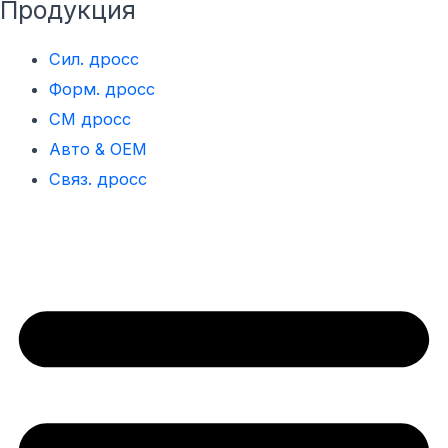
e
w
k
Продукция
b
i
e
o
t
d
Сил. дросс
o
t
i
Форм. дросс
k
e
n
СМ дросс
r
Авто & OEM
Связ. дросс