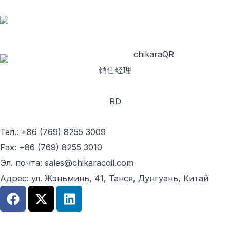
销售经理
RD
Тел.: +86 (769) 8255 3009
Fax: +86 (769) 8255 3010
Эл. почта: sales@chikaracoil.com
Адрес: ул. Жэньминь, 41, Танся, Дунгуань, Китай
F
X
L
a
-
i
c
t
n