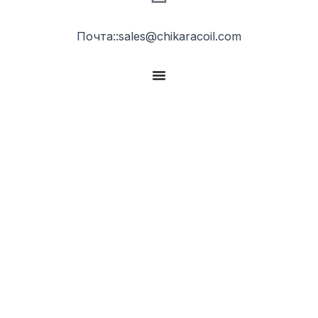
Почта::sales@chikaracoil.com
DCM01-2328 Type