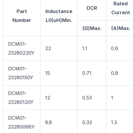
Rated
DCR
Part
Inductance
Current
Number
L0(uH)Min.
(Ω)Max.
(A)Max.
DCM01-
22
1.1
0.6
23280220Y
DCM01-
15
0.71
0.8
23280150Y
DCM01-
12
0.53
1
23280120Y
DCM01-
6.8
0.32
1.3
23280068Y