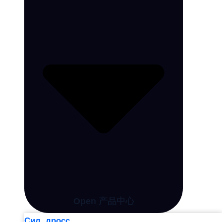
Open 产品中心
Сил. дросс