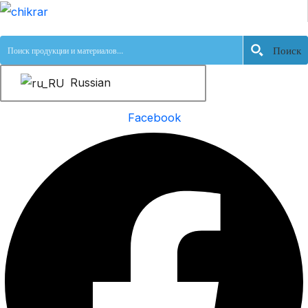
跳
至
Поиск
内
容
Russian
Facebook