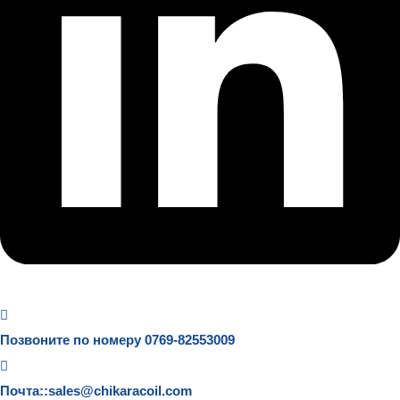
Позвоните по номеру 0769-82553009
Почта::sales@chikaracoil.com