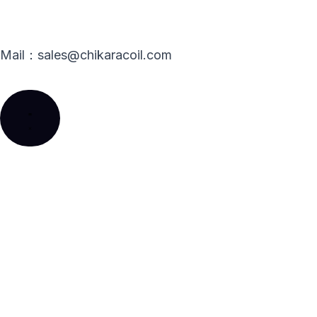
k
e
n
r
Mail：sales@chikaracoil.com
Close
Open
Close
Open
Close
Open
Close
Open
Close
Open
新
新
产
产
关
关
资
资
产
产
闻
闻
品
品
于
于
源
源
品
品
中
中
中
中
我
我
中
中
应
应
心
心
心
心
们
们
心
心
用
用