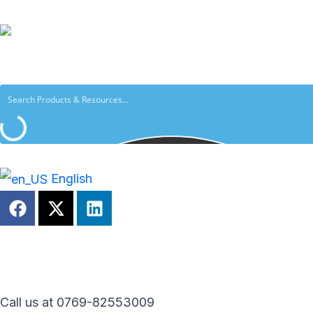
跳
至
内
容
English
F
X
L
a
-
i
c
t
n
e
w
k
b
i
e
o
t
d
o
t
i
Call us at 0769-82553009