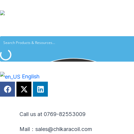
跳
至
内
容
English
F
X
L
a
-
i
c
t
n
e
w
k
b
i
e
Call us at 0769-82553009
o
t
d
o
t
i
Mail：sales@chikaracoil.com