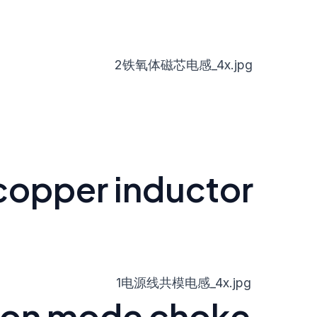
 copper inductor
mon mode choke