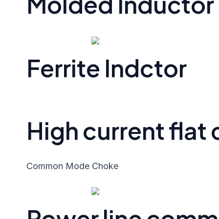
Molded Inductor
Ferrite Indctor
High current flat
Common Mode Choke
Power line com