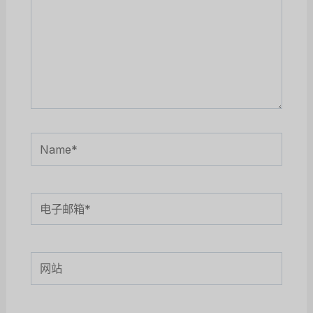
Name*
电
子
邮
网
箱
站
*