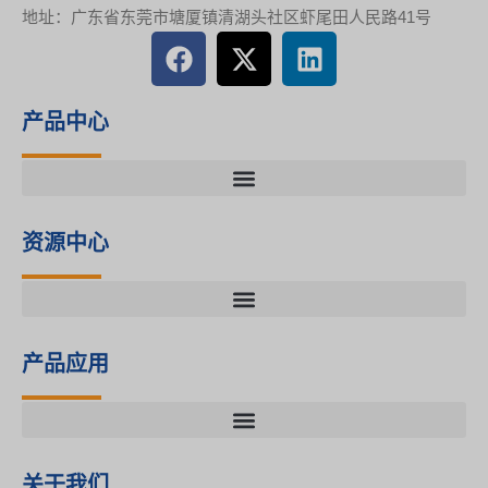
地址：广东省东莞市塘厦镇清湖头社区虾尾田人民路41号
F
X
L
a
-
i
c
t
n
e
w
k
产品中心
b
i
e
o
t
d
o
t
i
k
e
n
资源中心
r
产品应用
关于我们