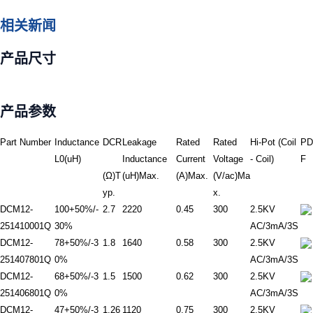
相关新闻
产品尺寸
产品参数
Part Number
Inductance
DCR
Leakage
Rated
Rated
Hi-Pot (Coil
PD
L0(uH)
Inductance
Current
Voltage
- Coil)
F
(Ω)T
(uH)Max.
(A)Max.
(V/ac)Ma
yp.
x.
DCM12-
100+50%/-
2.7
2220
0.45
300
2.5KV
251410001Q
30%
AC/3mA/3S
DCM12-
78+50%/-3
1.8
1640
0.58
300
2.5KV
251407801Q
0%
AC/3mA/3S
DCM12-
68+50%/-3
1.5
1500
0.62
300
2.5KV
251406801Q
0%
AC/3mA/3S
DCM12-
47+50%/-3
1.26
1120
0.75
300
2.5KV