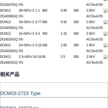
251404701Q
0%
AC/3mA/3S
DCM12-
39+50%/-3
1.1
860
0.85
300
2.5KV
251403901Q
0%
AC/3mA/3S
DCM12-
33+50%/-3
0.77
580
0.92
300
2.5KV
251403301Q
0%
AC/3mA/3S
DCM12-
15+50%/-3
0.4
350
1.32
300
2.5KV
251401501Q
0%
AC/3mA/3S
DCM12-
10+50%/-3
0.24
180
1.65
300
2.5KV
251401001Q
0%
AC/3mA/3S
DCM12-
3.3+50%/-3
0.16
85
2.5
300
2.5KV
251400331Q
0%
AC/3mA/3S
相关产品
DCM03-2723 Type