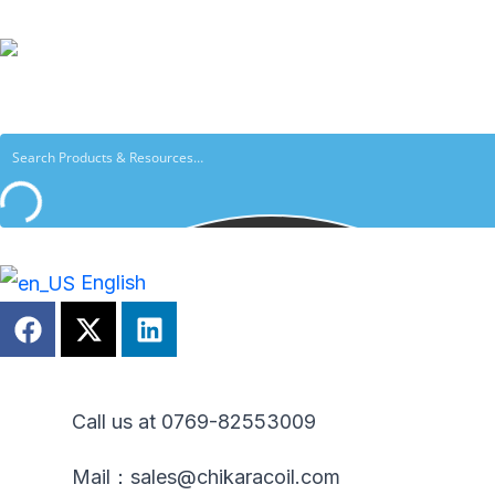
跳
至
内
容
English
F
X
L
a
-
i
c
t
n
e
w
k
b
i
e
Call us at 0769-82553009
o
t
d
o
t
i
Mail：sales@chikaracoil.com