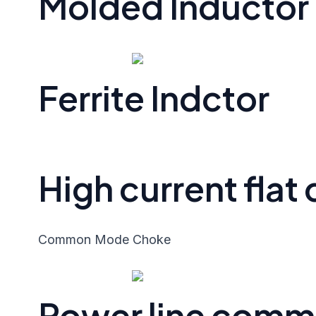
Molded Inductor
Ferrite Indctor
High current flat
Common Mode Choke
Power line com