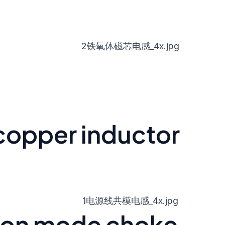
 copper inductor
mon mode choke