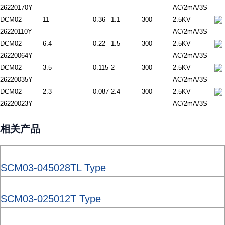
26220170Y
AC/2mA/3S
DCM02-
11
0.36
1.1
300
2.5KV
26220110Y
AC/2mA/3S
DCM02-
6.4
0.22
1.5
300
2.5KV
26220064Y
AC/2mA/3S
DCM02-
3.5
0.115
2
300
2.5KV
26220035Y
AC/2mA/3S
DCM02-
2.3
0.087
2.4
300
2.5KV
26220023Y
AC/2mA/3S
相关产品
SCM03-045028TL Type
SCM03-025012T Type