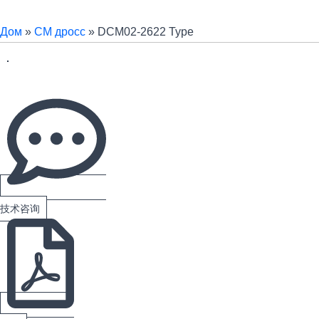
Дом
»
СМ дросс
»
DCM02-2622 Type
技术咨询