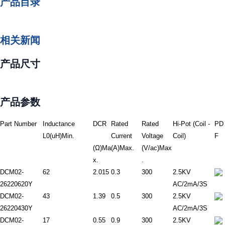
产品目录
相关新闻
产品尺寸
产品参数
Part Number
Inductance
DCR
Rated
Rated
Hi-Pot (Coil -
PD
L0(uH)Min.
Current
Voltage
Coil)
F
(Ω)Ma
(A)Max.
(V/ac)Max
x.
.
DCM02-
62
2.015
0.3
300
2.5KV
26220620Y
AC/2mA/3S
DCM02-
43
1.39
0.5
300
2.5KV
26220430Y
AC/2mA/3S
DCM02-
17
0.55
0.9
300
2.5KV