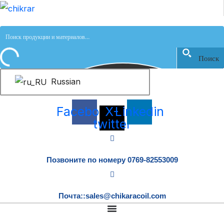
跳
至
内
容
Поиск
Russian
Facebook
X-
Linkedin
twitter
Позвоните по номеру 0769-82553009
Почта::sales@chikaracoil.com
DCM02-2622 Type